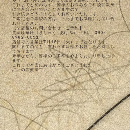
これまでと変わらず、皆様のお悩みやご相談に親身
に向き合わせていただきますので、
引き続きどうぞよろしくお願いいたします。
ご鑑定をご希望の方は、下記までお気軽にお問い合
わせください。
【閉店後のお問い合わせ・ご予約】
貴諒瑛華瑳（きりゅう あけみ） TEL：090-
8782-0051
店舗での営業は7月15日（火）までとなります。
閉店までの間も、変わらず皆様のお越しをお待ちし
ております。
末筆ながら、皆様のご多幸を心よりお祈り申し上げ
ます。
これまで本当にありがとうございました。
占いの館救世主