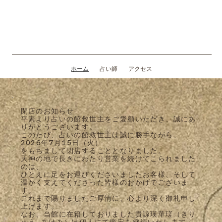
ホーム
占い師
アクセス
閉店のお知らせ
平素より占いの館救世主をご愛顧いただき、誠にあ
りがとうございます。
このたび、占いの館救世主は誠に勝手ながら、
2026年7月15日（火）
をもちまして閉店することとなりました。
天神の地で長きにわたり営業を続けてこられました
のは、
ひとえに足をお運びくださいましたお客様、そして
温かく支えてくださった皆様のおかげでございま
す。
これまで賜りましたご厚情に、心より深く御礼申し
上げます。
なお、当館に在籍しておりました貴諒瑛華瑳（きり
ゅう あけみ）は個人にて鑑定を継続いたします。